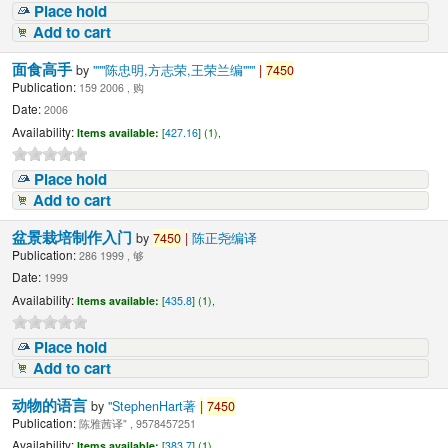
Place hold
Add to cart
面食高手
by
"""陈忠明,方志荣,王荣兰编"""
|
7450
Publication:
159 2006 , 购
Date:
2006
Availability:
Items available:
[
427.16
] (1),
Place hold
Add to cart
盆景栽培制作入门
by
7450
|
陈正尧编译
Publication:
286 1999 , 够
Date:
1999
Availability:
Items available:
[
435.8
] (1),
Place hold
Add to cart
动物的语言
by
"StephenHart著
|
7450
Publication:
陈雅茜译" , 9578457251
Availability:
Items available:
[
383.7
] (1),