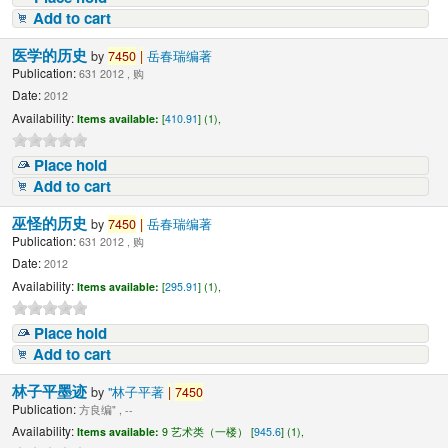
Add to cart
医学的历史
by
7450
|
岳春瑞编著
Publication:
631 2012 , 购
Date:
2012
Availability:
Items available:
[
410.91
] (1),
Place hold
Add to cart
巫怪的历史
by
7450
|
岳春瑞编著
Publication:
631 2012 , 购
Date:
2012
Availability:
Items available:
[
295.91
] (1),
Place hold
Add to cart
林子平墨迹
by
"林子平著
|
7450
Publication:
方良编" , --
Availability:
Items available:
9 艺术类（一楼） [
945.6
] (1),