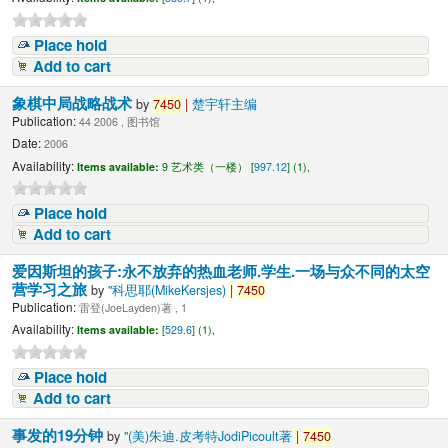
Place hold
Add to cart
象棋中局战略战术
by
7450
|
楚宇轩主编
Publication:
44 2006 , 图书馆
Date:
2006
Availability:
Items available:
9 艺术类（一楼） [
997.12
] (1),
Place hold
Add to cart
爱因斯坦的孩子:永不放弃的热血老师.学生.一场与众不同的太空
营学习之旅
by
"科思耶(MikeKersjes)
|
7450
Publication:
雷登(JoeLayden)著 , 1
Availability:
Items available:
[
529.6
] (1),
Place hold
Add to cart
事发的19分钟
by
"(美)朱迪.皮考特JodiPicoult著
|
7450