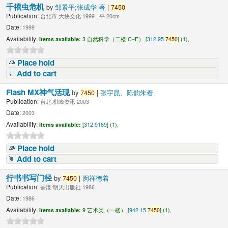
千禧虫危机
by
邹景平;张成华 著
|
7450
Publication:
台北市 大块文化 1999 , 平 20cm
Date:
1999
Availability:
Items available:
3 自然科学（二楼 C~E） [
312.95
7450
] (1),
Place hold
Add to cart
Flash MX神气活现
by
7450
|
张宇昆、陈韵朱着
Publication:
台北:棋峰资讯 2003
Date:
2003
Availability:
Items available:
[
312.9169
] (1),
Place hold
Add to cart
行书书写门径
by
7450
|
闵祥德着
Publication:
香港:明天出版社 1986
Date:
1986
Availability:
Items available:
9 艺术类（一楼） [
942.15
7450
] (1),