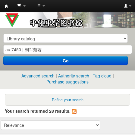
中
化
中
学
图
书
Go
馆
馆
Advanced search
Authority search
Tag cloud
藏
Purchase suggestions
目
录
Refine your search
Your search returned 28 results.