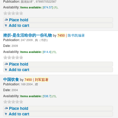
Publication:
颜湘如译" , 9789570522587
Availability:
Items available:
[
874.57
] (1),
Place hold
Add to cart
挫折-是生活给你的一份礼物
by
7450
|
陈书凯编著
Publication:
247 2009 , 购（书韵）
Date:
2009
Availability:
Items available:
[
814.4
] (1),
Place hold
Add to cart
中国饮食
by
7450
|
刘军茹著
Publication:
169 2004 , 赠
Date:
2004
Availability:
Items available:
[
538.7
] (1),
Place hold
Add to cart