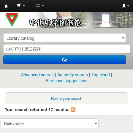
中
化
中
学
图
书
Go
馆
馆
Advanced search
Authority search
Tag cloud
藏
Purchase suggestions
目
录
Refine your search
Your search returned 17 results.