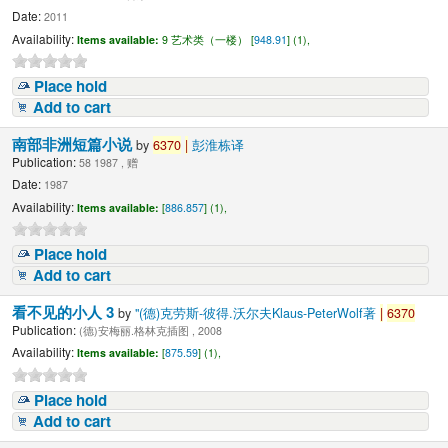
Date:
2011
Availability:
Items available:
9 艺术类（一楼） [
948.91
] (1),
Place hold
Add to cart
南部非洲短篇小说
by
6370
|
彭淮栋译
Publication:
58 1987 , 赠
Date:
1987
Availability:
Items available:
[
886.857
] (1),
Place hold
Add to cart
看不见的小人 3
by
"(德)克劳斯-彼得.沃尔夫Klaus-PeterWolf著
|
6370
Publication:
(德)安梅丽.格林克插图 , 2008
Availability:
Items available:
[
875.59
] (1),
Place hold
Add to cart