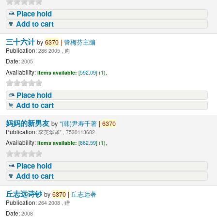
Place hold
Add to cart
三十六计
by
6370
|
管梅芬主编
Publication:
286 2005 , 购
Date:
2005
Availability:
Items available:
[
592.09
] (1),
Place hold
Add to cart
妈妈的新男友
by
"(韩)尹寿千著
|
6370
Publication:
李英华译" , 7530113682
Availability:
Items available:
[
862.59
] (1),
Place hold
Add to cart
丘志远诗钞
by
6370
|
丘志远著
Publication:
264 2008 , 赠
Date:
2008