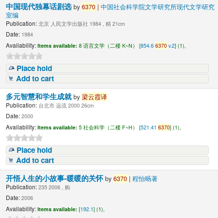
中国现代独幕话剧选
by
6370
|
中国社会科学院文学研究所现代文学研究
室编
Publication:
北京 人民文学出版社 1984 , 精 21cm
Date:
1984
Availability:
Items available:
8 语言文学（二楼 K~N） [
854.6
6370
v.2
] (1),
Place hold
Add to cart
多元智慧和学生成就
by
梁云霞译
Publication:
台北市 远流 2000 26cm
Date:
2000
Availability:
Items available:
5 社会科学（二楼 F~H） [
521.41
6370
] (1),
Place hold
Add to cart
开悟人生的小故事-暖暖的关怀
by
6370
|
程怡旸著
Publication:
235 2006 , 购
Date:
2006
Availability:
Items available:
[
192.1
] (1),