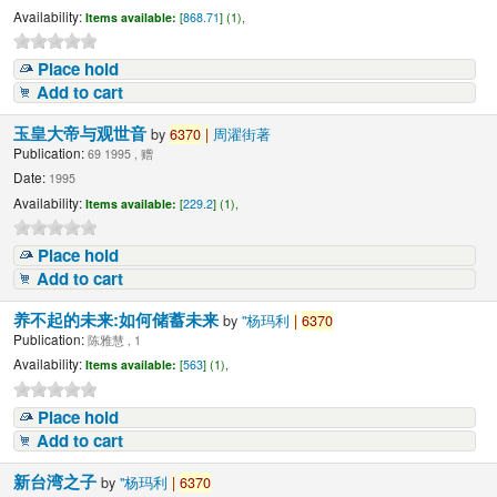
Availability:
Items available:
[
868.71
] (1),
Place hold
Add to cart
玉皇大帝与观世音
by
6370
|
周濯街著
Publication:
69 1995 , 赠
Date:
1995
Availability:
Items available:
[
229.2
] (1),
Place hold
Add to cart
养不起的未来:如何储蓄未来
by
"杨玛利
|
6370
Publication:
陈雅慧 , 1
Availability:
Items available:
[
563
] (1),
Place hold
Add to cart
新台湾之子
by
"杨玛利
|
6370