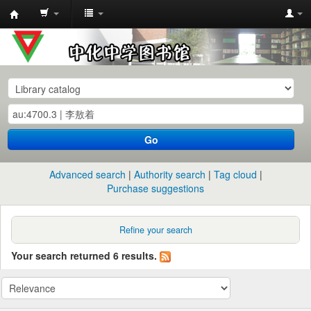
中
化
中
学
图
书
Go
馆
馆
Advanced search
Authority search
Tag cloud
藏
Purchase suggestions
目
录
Refine your search
Your search returned 6 results.