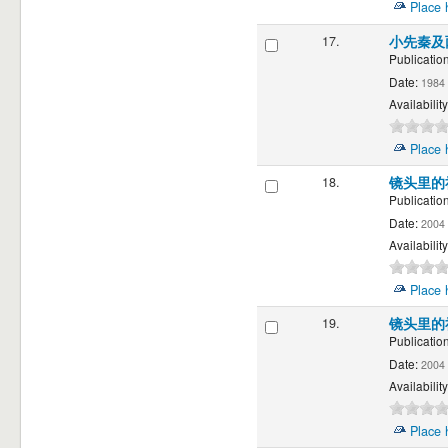
Place 
17.
小先秦及
Publication
Date:
1984
Availability
Place 
18.
镜头里的
Publication
Date:
2004
Availability
Place 
19.
镜头里的
Publication
Date:
2004
Availability
Place 