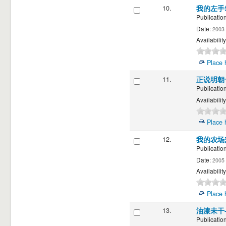
10.
我的左手
Publication
Date:
2003
Availability
Place 
11.
正说明朝
Publication
Availability
Place 
12.
我的农场
Publication
Date:
2005
Availability
Place 
13.
油漆未干
Publication