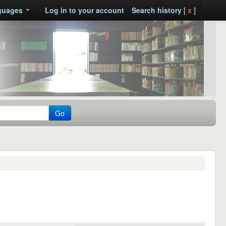
guages
Log in to your account
Search history
[
x
]
Go