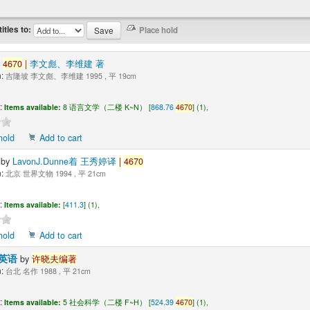
titles to:
y
4670
|
李文彪、李维建 著
:
吉隆坡 李文彪、李维建 1995 , 平 19cm
:
Items available:
8 语言文学（二楼 K~N） [
868.76
4670
] (1),
hold
Add to cart
科
by
LavonJ.Dunne着 王秀婷译
|
4670
:
北京 世界文物 1994 , 平 21cm
:
Items available:
[
411.3
] (1),
hold
Add to cart
英语
by
许晓夫编著
:
台北 名作 1988 , 平 21cm
:
Items available:
5 社会科学（二楼 F~H） [
524.39
4670
] (1),