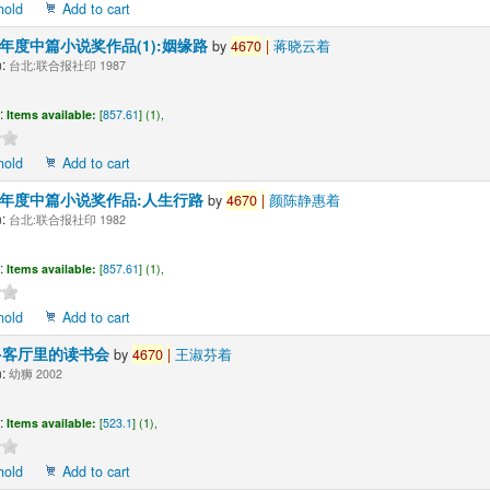
hold
Add to cart
8年度中篇小说奖作品(1):姻缘路
by
4670
|
蒋晓云着
:
台北:联合报社印 1987
:
Items available:
[
857.61
] (1),
hold
Add to cart
0年度中篇小说奖作品:人生行路
by
4670
|
颜陈静惠着
:
台北:联合报社印 1982
:
Items available:
[
857.61
] (1),
hold
Add to cart
-客厅里的读书会
by
4670
|
王淑芬着
:
幼狮 2002
:
Items available:
[
523.1
] (1),
hold
Add to cart