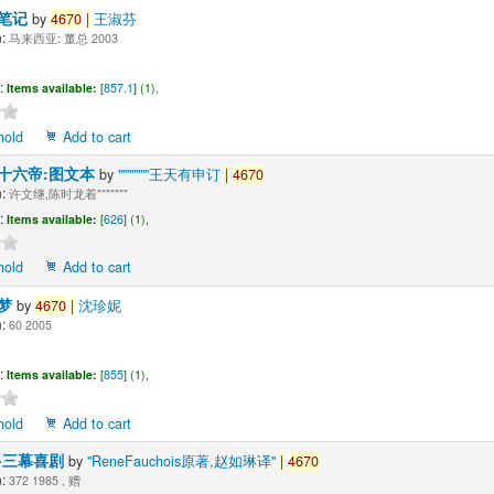
笔记
by
4670
|
王淑芬
:
马来西亚: 董总 2003
:
Items available:
[
857.1
] (1),
hold
Add to cart
十六帝:图文本
by
"""""""王天有申订
|
4670
:
许文继,陈时龙着"""""""
:
Items available:
[
626
] (1),
hold
Add to cart
梦
by
4670
|
沈珍妮
:
60 2005
:
Items available:
[
855
] (1),
hold
Add to cart
-三幕喜剧
by
"ReneFauchois原著,赵如琳译"
|
4670
:
372 1985 , 赠