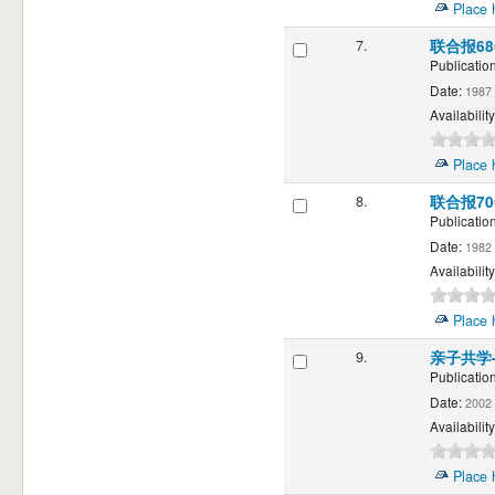
Place 
7.
联合报6
Publication
Date:
1987
Availability
Place 
8.
联合报7
Publication
Date:
1982
Availability
Place 
9.
亲子共学
Publication
Date:
2002
Availability
Place 