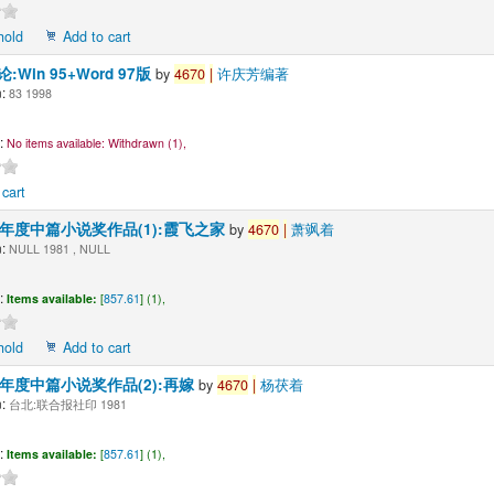
hold
Add to cart
Win 95+Word 97版
by
4670
|
许庆芳编著
:
83 1998
:
No items available:
Withdrawn (1),
 cart
9年度中篇小说奖作品(1):霞飞之家
by
4670
|
萧飒着
:
NULL 1981 , NULL
:
Items available:
[
857.61
] (1),
hold
Add to cart
8年度中篇小说奖作品(2):再嫁
by
4670
|
杨茯着
:
台北:联合报社印 1981
:
Items available:
[
857.61
] (1),