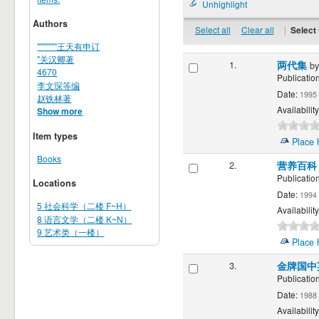
Unhighlight
Authors
Select all
Clear all
|
Select 
"""""""王天有申订
"关汉卿著
1.
两代集
b
4670
Publication
李文琛等编
Date:
1995
赵铁林著
Availability
Show more
Item types
Place 
Books
2.
营养百
Publication
Locations
Date:
1994
5 社会科学（二楼 F~H）
Availability
8 语言文学（二楼 K~N）
9 艺术类（一楼）
Place 
3.
金牌国中
Publication
Date:
1988
Availability