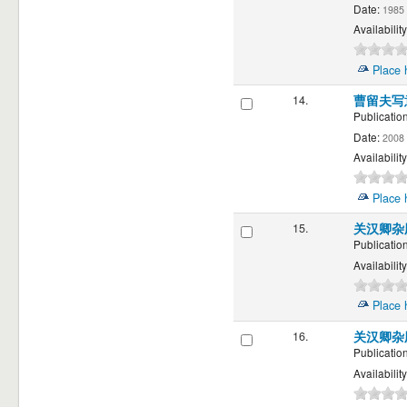
Date:
1985
Availability
Place 
14.
曹留夫写
Publication
Date:
2008
Availability
Place 
15.
关汉卿杂
Publication
Availability
Place 
16.
关汉卿杂
Publication
Availability