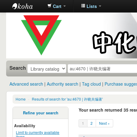
Cart
Lists
中化中学图
书馆馆藏目
录
Search
Advanced search
Authority search
Tag cloud
Purchase sugges
Home
›
Results of search for 'au:4670 | 许晓夫编著'
Your search returned 35 resu
Refine your search
1
2
Next »
Availability
Limit to currently available
items.