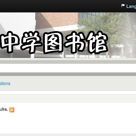
Lan
tions
lts.