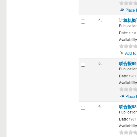
Place 
4.
计算机概论:
Publication
Date:
1998
Availability
Add to
5.
联合报6
Publication
Date:
1981
Availability
Place 
6.
联合报6
Publication
Date:
1981
Availability