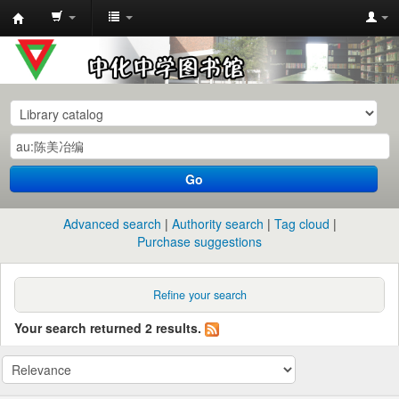
中
化
中
学
图
书
Go
馆
馆
Advanced search
Authority search
Tag cloud
藏
Purchase suggestions
目
录
Refine your search
Your search returned 2 results.