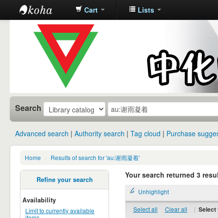
Cart
Lists
中化中学图
书馆馆藏目
录
Search
Advanced search
Authority search
Tag cloud
Purchase sugges
Home
›
Results of search for 'au:谢雨凝着'
Your search returned 3 resul
Refine your search
Unhighlight
Availability
Select all
Clear all
|
Select 
Limit to currently available
items.