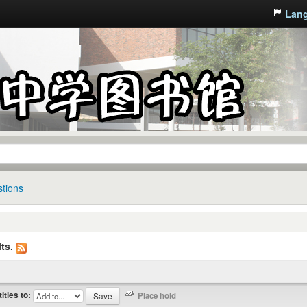
Lan
tions
ts.
titles to: