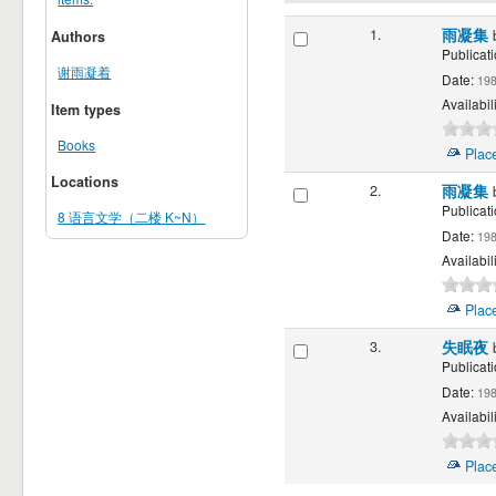
1.
雨凝集
Authors
Publicati
谢雨凝着
Date:
198
Availabili
Item types
Books
Plac
Locations
2.
雨凝集
Publicati
8 语言文学（二楼 K~N）
Date:
198
Availabili
Plac
3.
失眠夜
Publicati
Date:
198
Availabili
Plac