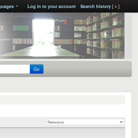
guages
Log in to your account
Search history
[
x
]
Go