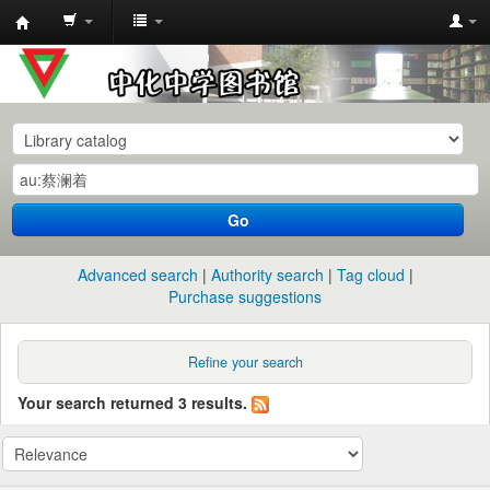
中
化
中
学
图
书
Go
馆
馆
Advanced search
Authority search
Tag cloud
藏
Purchase suggestions
目
录
Refine your search
Your search returned 3 results.