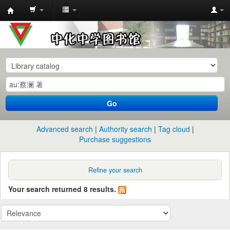
中
化
中
学
图
书
Go
馆
馆
Advanced search
Authority search
Tag cloud
藏
Purchase suggestions
目
录
Refine your search
Your search returned 8 results.