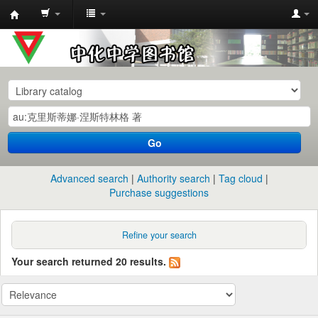
中
化
中
学
图
书
Go
馆
馆
Advanced search
Authority search
Tag cloud
藏
Purchase suggestions
目
录
Refine your search
Your search returned 20 results.