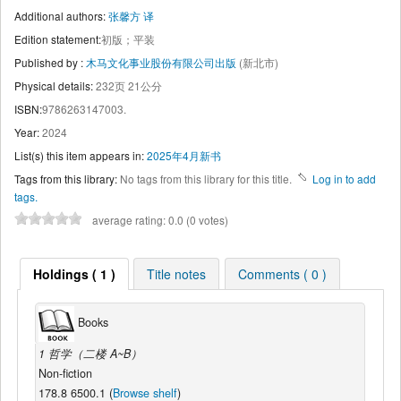
Additional authors:
张馨方 译
Edition statement:
初版；平装
Published by :
木马文化事业股份有限公司出版
(新北市)
Physical details:
232页 21公分
ISBN:
9786263147003.
Year:
2024
List(s) this item appears in:
2025年4月新书
Tags from this library:
No tags from this library for this title.
Log in to add
tags.
average rating: 0.0 (0 votes)
Holdings ( 1 )
Title notes
Comments ( 0 )
Books
1 哲学（二楼 A~B）
Non-fiction
178.8 6500.1 (
Browse shelf
)