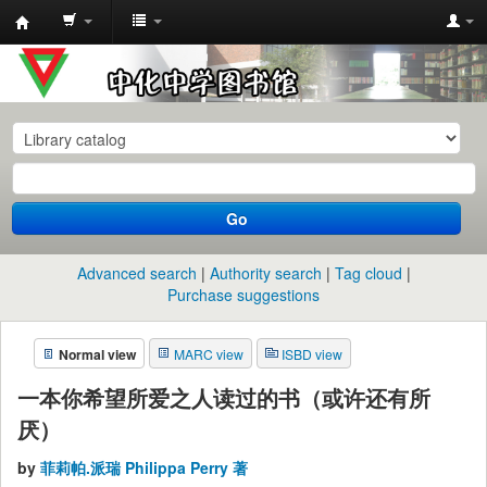
中
化
中
学
图
书
Go
馆
馆
Advanced search
Authority search
Tag cloud
藏
Purchase suggestions
目
Normal view
MARC view
ISBD view
录
一本你希望所爱之人读过的书（或许还有所
厌）
by
菲莉帕.派瑞 Philippa Perry 著