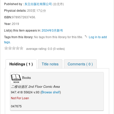
Published by :
东立出版社有限公司
(台北市)
Physical details:
203页 17公分
ISBN:
9789572637456.
Year:
2019
List(s) this item appears in:
2024年3月新书
Tags from this library:
No tags from this library for this title.
Log in to add
tags.
average rating: 0.0 (0 votes)
Holdings ( 1 )
Title notes
Comments ( 0 )
Books
二楼动漫区 2nd Floor Comic Area
947.418 55624 v.93 (
Browse shelf
)
Not For Loan
047675