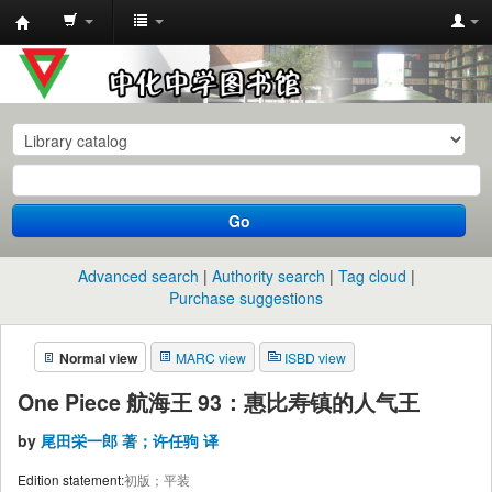
中
化
中
学
图
书
Go
馆
馆
Advanced search
Authority search
Tag cloud
藏
Purchase suggestions
目
Normal view
MARC view
ISBD view
录
One Piece 航海王 93：惠比寿镇的人气王
by
尾田栄一郎 著；许任驹 译
Edition statement:
初版；平装