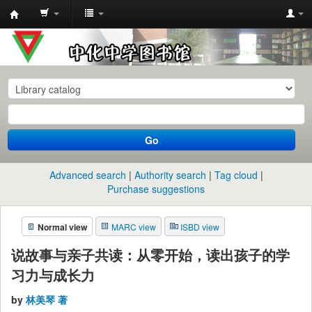
中
化
中
学
图
书
Go
馆
馆
Advanced search
Authority search
Tag cloud
藏
Purchase suggestions
目
Normal view
MARC view
ISBD view
录
说故事与亲子共读：从零开始，读出孩子的学
习力与成长力
by
林美琴 著