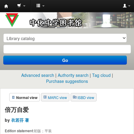
中
化
中
学
图
书
Go
馆
馆
Advanced search
Authority search
Tag cloud
藏
Purchase suggestions
目
Normal view
MARC view
ISBD view
录
倍万自爱
by
衣若芬 著
Edition statement:
初版；平装