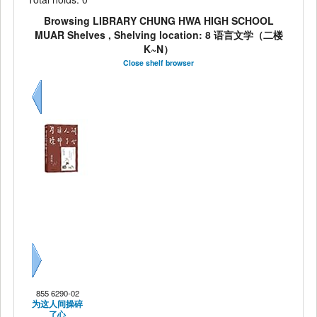
Browsing LIBRARY CHUNG HWA HIGH SCHOOL
MUAR Shelves , Shelving location: 8 语言文学（二楼
K~N）
Close shelf browser
Previous
Next
855 6290-02
为这人间操碎
了心