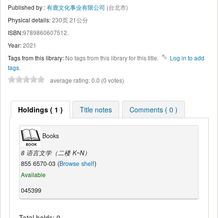
Published by :
有鹿文化事业有限公司
(台北市)
Physical details:
230页 21公分
ISBN:
9789860607512.
Year:
2021
Tags from this library:
No tags from this library for this title.
Log in to add
tags.
average rating: 0.0 (0 votes)
Holdings ( 1 )
Title notes
Comments ( 0 )
Books
8 语言文学（二楼 K~N）
855 6570-03 (
Browse shelf
)
Available
045399
Total holds: 0