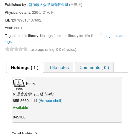
Published by :
新加坡大众书局有限公司
(吉隆坡)
Physical details:
226页 21公分
ISBN:
9789810437692.
Year:
2001
Tags from this library:
No tags from this library for this title.
Log in to add
tags.
average rating: 0.0 (0 votes)
Holdings ( 1 )
Title notes
Comments ( 0 )
Books
8 语言文学（二楼 K~N）
855 8660.1-14 (
Browse shelf
)
Available
045168
Total holds: 0