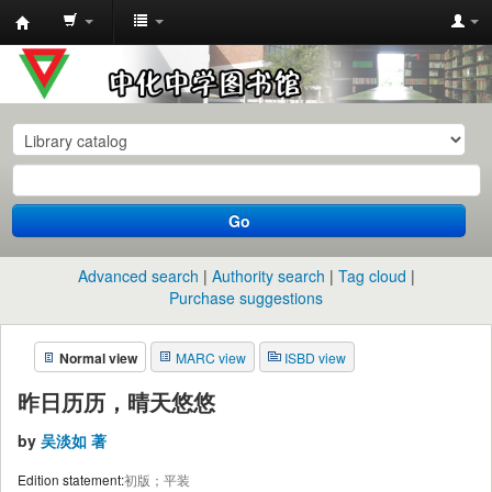
中
化
中
学
图
书
Go
馆
馆
Advanced search
Authority search
Tag cloud
藏
Purchase suggestions
目
Normal view
MARC view
ISBD view
录
昨日历历，晴天悠悠
by
吴淡如 著
Edition statement:
初版；平装