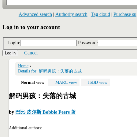
Advanced search
Authority search
Tag cloud
Purchase su
Log in to your account
Login:
Password:
Cancel
Home
›
Details for: 解码男孩：失落的古城
Normal view
MARC view
ISBD view
解码男孩：失落的古城
by
巴比·皮尔斯 Bobbie Peers 著
Additional authors: