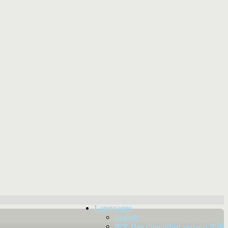
Languages
English
中文 Han (Simplified variant) 中国