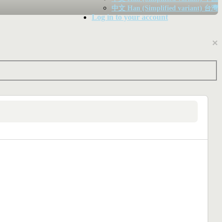
中文 Han (Simplified variant) 台灣
Log in to your account
×