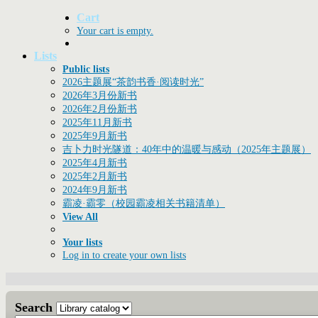
Cart
Your cart is empty.
中化中学
Lists
Public lists
图书馆馆
2026主题展“茶韵书香·阅读时光”
藏目录
2026年3月份新书
2026年2月份新书
2025年11月新书
2025年9月新书
吉卜力时光隧道：40年中的温暖与感动（2025年主题展）
2025年4月新书
2025年2月新书
2024年9月新书
霸凌·霸零（校园霸凌相关书籍清单）
View All
Your lists
Log in to create your own lists
Search