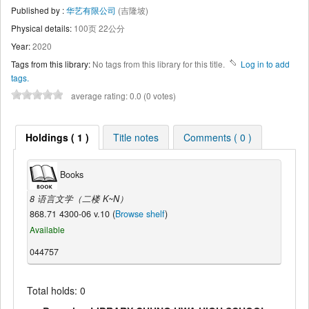
Published by :
华艺有限公司
(吉隆坡)
Physical details:
100页 22公分
Year:
2020
Tags from this library:
No tags from this library for this title.
Log in to add
tags.
average rating: 0.0 (0 votes)
Holdings ( 1 )
Title notes
Comments ( 0 )
Books
8 语言文学（二楼 K~N）
868.71 4300-06 v.10 (
Browse shelf
)
Available
044757
Total holds: 0