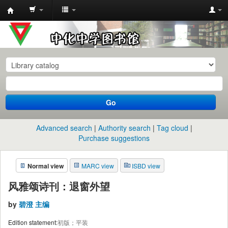
中
化
中
学
图
书
Go
馆
馆
Advanced search
Authority search
Tag cloud
藏
Purchase suggestions
目
Normal view
MARC view
ISBD view
录
风雅颂诗刊：退窗外望
by
碧澄 主编
Edition statement:
初版；平装