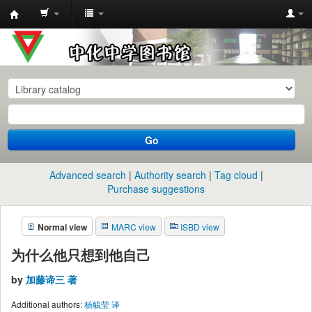
中
化
中
学
图
书
Go
馆
馆
Advanced search
Authority search
Tag cloud
藏
Purchase suggestions
目
Normal view
MARC view
ISBD view
录
为什么他只想到他自己
by
加藤谛三 著
Additional authors:
杨毓莹 译