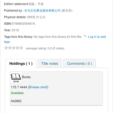
Edition statement:
初版；平装
Published by :
木马文化事业股份有限公司
(新北市)
Physical details:
289页 21公分
ISBN:
9789863594819.
Year:
2018
Tags from this library:
No tags from this library for this title.
Log in to add
tags.
average rating: 0.0 (0 votes)
Holdings ( 1 )
Title notes
Comments ( 0 )
Books
175.7 4444 (
Browse shelf
)
Available
042962