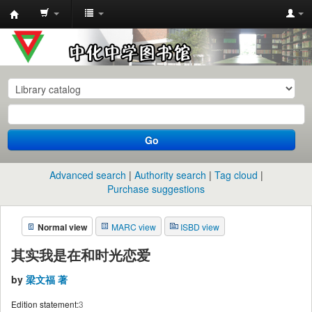
中
化
中
学
图
书
Go
馆
馆
Advanced search
Authority search
Tag cloud
藏
Purchase suggestions
目
Normal view
MARC view
ISBD view
录
其实我是在和时光恋爱
by
梁文福 著
Edition statement:
3