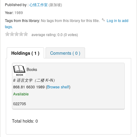
Published by :
心情工作室
(新加坡)
Year:
1989
Tags from this library:
No tags from this library for this title.
Log in to add
tags.
average rating: 0.0 (0 votes)
Holdings ( 1 )
Comments ( 0 )
Books
8 语言文学（二楼 K~N）
868.81 6630 1989 (
Browse shelf
)
Available
022705
Total holds: 0