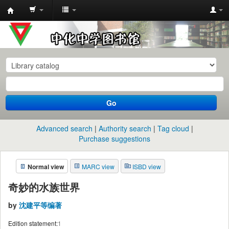
中
化
中
学
图
书
Go
馆
馆
Advanced search
Authority search
Tag cloud
藏
Purchase suggestions
目
Normal view
MARC view
ISBD view
录
奇妙的水族世界
by
沈建平等编著
Edition statement:
1