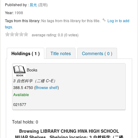
Published by :
晨光
(昆明)
Year:
1998
Tags from this library:
No tags from this library for this title.
Log in to add
tags.
average rating: 0.0 (0 votes)
Holdings ( 1 )
Title notes
Comments ( 0 )
Books
3 自然科学（二楼 C~E）
388.5 4750 (
Browse shelf
)
Available
021577
Total holds: 0
Browsing LIBRARY CHUNG HWA HIGH SCHOOL
MUAR Shelves , Shelving location: 3 自然科学（二楼