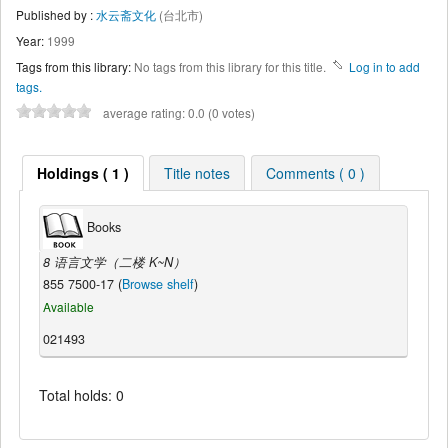
Published by :
水云斋文化
(台北市)
Year:
1999
Tags from this library:
No tags from this library for this title.
Log in to add
tags.
average rating: 0.0 (0 votes)
Holdings ( 1 )
Title notes
Comments ( 0 )
Books
8 语言文学（二楼 K~N）
855 7500-17 (
Browse shelf
)
Available
021493
Total holds: 0