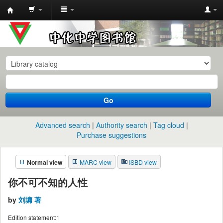
中
化
中
学
图
书
Go
馆
馆
Advanced search
Authority search
Tag cloud
藏
Purchase suggestions
目
Normal view
MARC view
ISBD view
录
你不可不知的人性
by
刘墉 著
Edition statement:
1