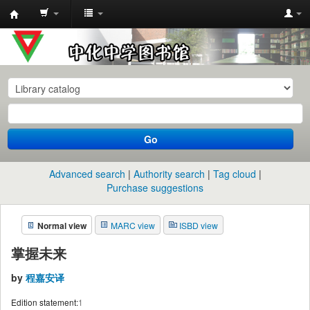
中
化
中
学
图
书
Go
馆
馆
Advanced search
Authority search
Tag cloud
藏
Purchase suggestions
目
Normal view
MARC view
ISBD view
录
掌握未来
by
程嘉安译
Edition statement:
1