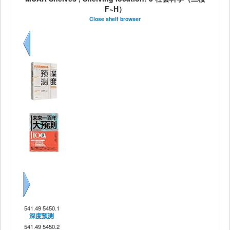
F~H）
Close shelf browser
Previous
Next
541.49 5450.1
深度预测
541.49 5450.2