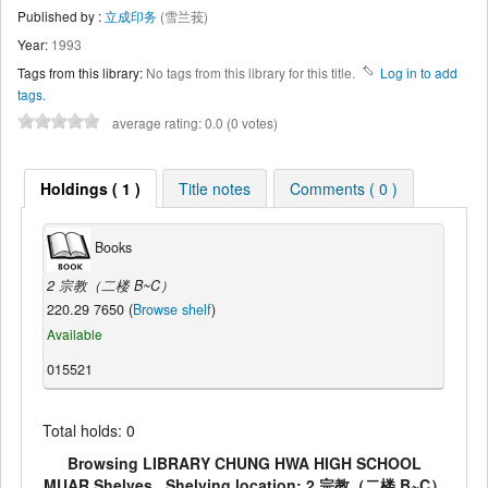
Published by :
立成印务
(雪兰莪)
Year:
1993
Tags from this library:
No tags from this library for this title.
Log in to add
tags.
average rating: 0.0 (0 votes)
Holdings ( 1 )
Title notes
Comments ( 0 )
Books
2 宗教（二楼 B~C）
220.29 7650 (
Browse shelf
)
Available
015521
Total holds: 0
Browsing LIBRARY CHUNG HWA HIGH SCHOOL
MUAR Shelves , Shelving location: 2 宗教（二楼 B~C）