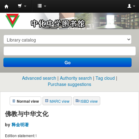
中
化
中
学
图
书
Go
馆
馆
Advanced search
Authority search
Tag cloud
藏
Purchase suggestions
目
Normal view
MARC view
ISBD view
录
佛教与中华文化
by
释金明著
Edition statement:
1