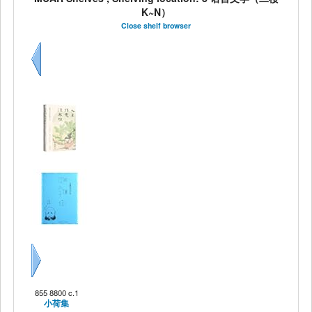
K~N）
Close shelf browser
Previous
Next
855 8800 c.1
小荷集