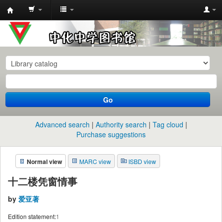
中
化
中
学
图
书
Go
馆
馆
Advanced search
Authority search
Tag cloud
藏
Purchase suggestions
目
Normal view
MARC view
ISBD view
录
十二楼凭窗情事
by
爱亚著
Edition statement:
1