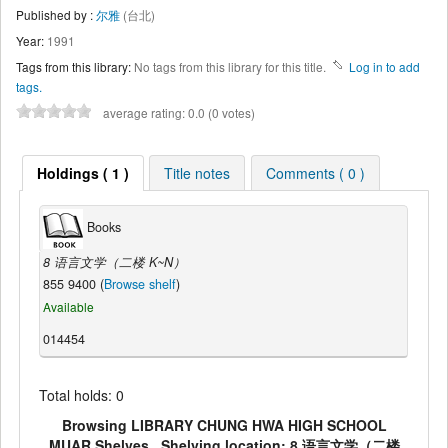
Published by :
尔雅
(台北)
Year:
1991
Tags from this library:
No tags from this library for this title.
Log in to add
tags.
average rating: 0.0 (0 votes)
Holdings ( 1 )
Title notes
Comments ( 0 )
Books
8 语言文学（二楼 K~N）
855 9400 (
Browse shelf
)
Available
014454
Total holds: 0
Browsing LIBRARY CHUNG HWA HIGH SCHOOL
MUAR Shelves , Shelving location: 8 语言文学（二楼