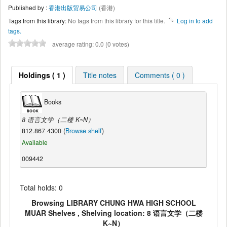
Published by :
香港出版贸易公司
(香港)
Tags from this library:
No tags from this library for this title.
Log in to add
tags.
average rating: 0.0 (0 votes)
Holdings ( 1 )
Title notes
Comments ( 0 )
Books
8 语言文学（二楼 K~N）
812.867 4300 (
Browse shelf
)
Available
009442
Total holds: 0
Browsing LIBRARY CHUNG HWA HIGH SCHOOL
MUAR Shelves , Shelving location: 8 语言文学（二楼
K~N）