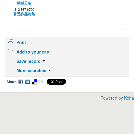
呐喊分析
812.867 6700
鲁迅作品论集
Print
Add to your cart
Save record
More searches
Share
Powered by
Koha
English
中文
Languages: