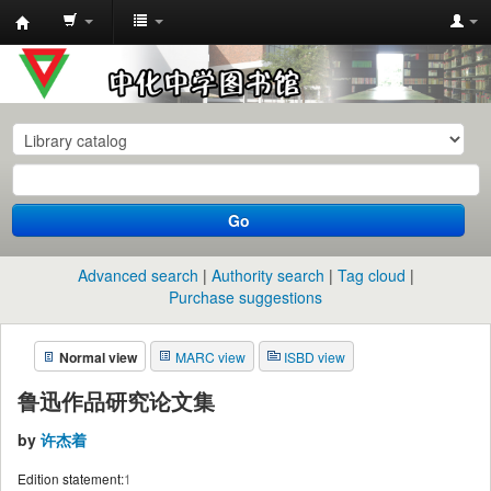
中
化
中
学
图
书
Go
馆
馆
Advanced search
Authority search
Tag cloud
藏
Purchase suggestions
目
Normal view
MARC view
ISBD view
录
鲁迅作品研究论文集
by
许杰着
Edition statement:
1