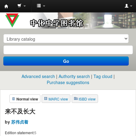
中
化
中
学
图
书
Go
馆
馆
Advanced search
Authority search
Tag cloud
藏
Purchase suggestions
目
Normal view
MARC view
ISBD view
录
来不及长大
by
苏伟贞着
Edition statement:
5