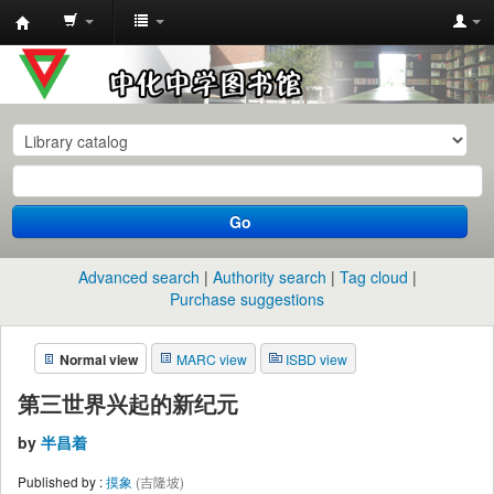
中
化
中
学
图
书
Go
馆
馆
Advanced search
Authority search
Tag cloud
藏
Purchase suggestions
目
Normal view
MARC view
ISBD view
录
第三世界兴起的新纪元
by
半昌着
Published by :
摸象
(吉隆坡)