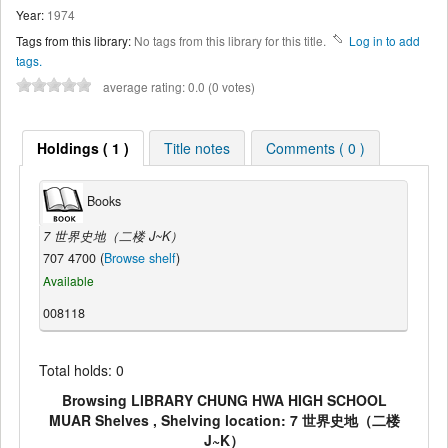
Year:
1974
Tags from this library:
No tags from this library for this title.
Log in to add
tags.
average rating: 0.0 (0 votes)
Holdings ( 1 )
Title notes
Comments ( 0 )
Books
7 世界史地（二楼 J~K）
707 4700 (
Browse shelf
)
Available
008118
Total holds: 0
Browsing LIBRARY CHUNG HWA HIGH SCHOOL
MUAR Shelves , Shelving location: 7 世界史地（二楼
J~K）