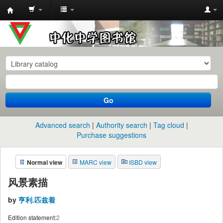
中
化
中
学
图
书
Go
馆
馆
Advanced search
Authority search
Tag cloud
藏
Purchase suggestions
目
Normal view
MARC view
ISBD view
录
风景素描
by
亨利.匹兹着
Edition statement:
2