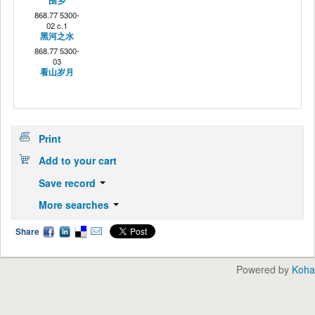
围乡
868.77 5300-
02 c.1
黑河之水
868.77 5300-
03
看山岁月
Print
Add to your cart
Save record
More searches
Share
Powered by
Koha