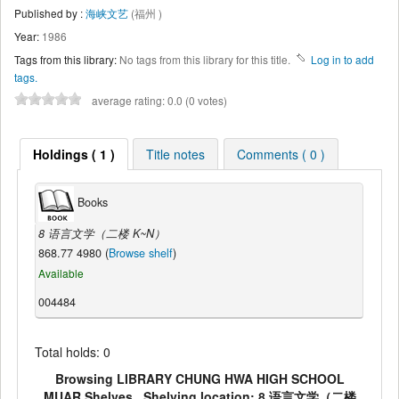
Published by :
海峡文艺
(福州 )
Year:
1986
Tags from this library:
No tags from this library for this title.
Log in to add
tags.
average rating: 0.0 (0 votes)
Holdings ( 1 )
Title notes
Comments ( 0 )
Books
8 语言文学（二楼 K~N）
868.77 4980 (
Browse shelf
)
Available
004484
Total holds: 0
Browsing LIBRARY CHUNG HWA HIGH SCHOOL
MUAR Shelves , Shelving location: 8 语言文学（二楼