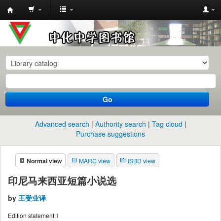
中
化
中
学
图
书
Go
馆
馆
Advanced search
Authority search
Tag cloud
藏
Purchase suggestions
目
Normal view
MARC view
ISBD view
录
印尼马来西亚短篇小说选
by
王受业译
Edition statement:
1