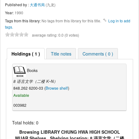
Published by :
大通书局
(九龙)
Year:
1990
Tags from this library:
No tags from this library for this title.
Log in to add
tags.
average rating: 0.0 (0 votes)
Holdings ( 1 )
Title notes
Comments ( 0 )
Books
8 语言文学（二楼 K~N）
848.262 6200-03 (
Browse shelf
)
Available
003982
Total holds: 0
Browsing LIBRARY CHUNG HWA HIGH SCHOOL
MUAR Shelves , Shelving location: 8 语言文学（二楼