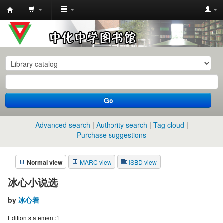
中
化
中
学
图
书
Go
馆
馆
Advanced search
Authority search
Tag cloud
藏
Purchase suggestions
目
Normal view
MARC view
ISBD view
录
冰心小说选
by
冰心着
Edition statement:
1