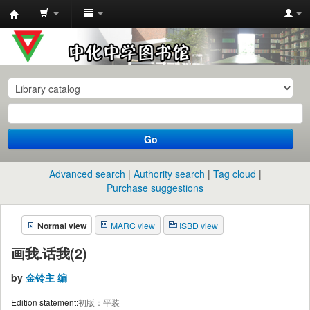
中
化
中
学
图
书
Go
馆
馆
Advanced search
Authority search
Tag cloud
藏
Purchase suggestions
目
Normal view
MARC view
ISBD view
录
画我.话我(2)
by
金铃主 编
Edition statement:
初版：平装