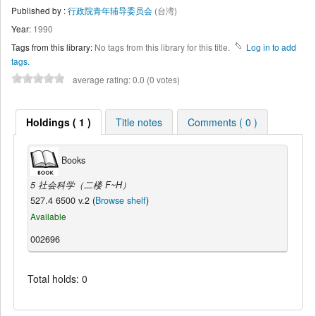
Published by :
行政院青年辅导委员会
(台湾)
Year:
1990
Tags from this library:
No tags from this library for this title.
Log in to add
tags.
average rating: 0.0 (0 votes)
Holdings ( 1 )
Title notes
Comments ( 0 )
Books
5 社会科学（二楼 F~H）
527.4 6500 v.2 (
Browse shelf
)
Available
002696
Total holds: 0