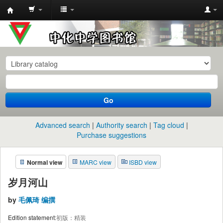
中
化
中
学
图
书
Go
馆
馆
Advanced search
Authority search
Tag cloud
藏
Purchase suggestions
目
Normal view
MARC view
ISBD view
录
岁月河山
by
毛佩琦 编撰
Edition statement:
初版：精装