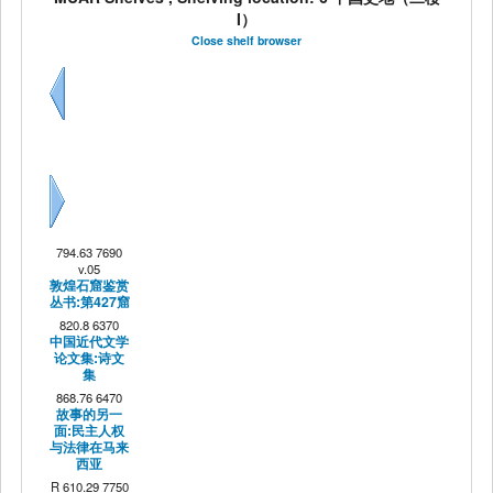
I）
Close shelf browser
Previous
Next
794.63 7690
v.05
敦煌石窟鉴赏
丛书:第427窟
820.8 6370
中国近代文学
论文集:诗文
集
868.76 6470
故事的另一
面:民主人权
与法律在马来
西亚
R 610.29 7750