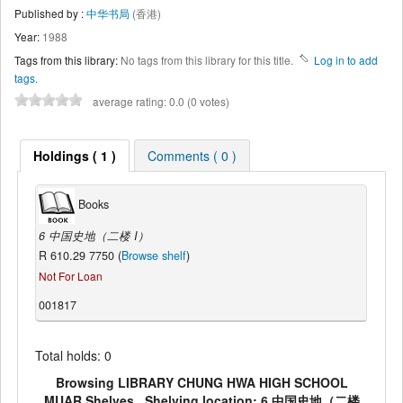
Published by :
中华书局
(香港)
Year:
1988
Tags from this library:
No tags from this library for this title.
Log in to add
tags.
average rating: 0.0 (0 votes)
Holdings ( 1 )
Comments ( 0 )
Books
6 中国史地（二楼 I）
R 610.29 7750 (
Browse shelf
)
Not For Loan
001817
Total holds: 0
Browsing LIBRARY CHUNG HWA HIGH SCHOOL
MUAR Shelves , Shelving location: 6 中国史地（二楼