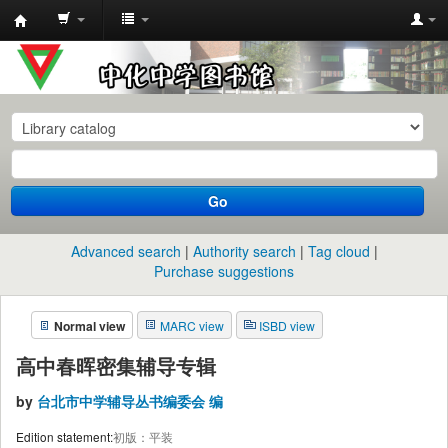
中
化
中
学
图
书
Go
馆
馆
Advanced search
Authority search
Tag cloud
藏
Purchase suggestions
目
Normal view
MARC view
ISBD view
录
高中春晖密集辅导专辑
by
台北市中学辅导丛书编委会 编
Edition statement:
初版：平装