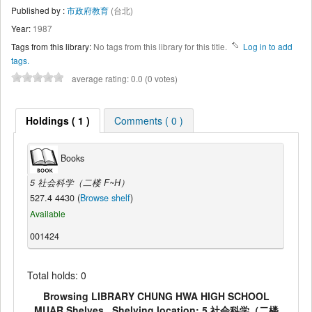
Published by :
市政府教育
(台北)
Year:
1987
Tags from this library:
No tags from this library for this title.
Log in to add
tags.
average rating: 0.0 (0 votes)
Holdings ( 1 )
Comments ( 0 )
Books
5 社会科学（二楼 F~H）
527.4 4430 (
Browse shelf
)
Available
001424
Total holds: 0
Browsing LIBRARY CHUNG HWA HIGH SCHOOL
MUAR Shelves , Shelving location: 5 社会科学（二楼