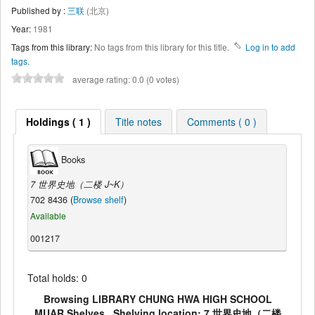
Published by :
三联
(北京)
Year:
1981
Tags from this library:
No tags from this library for this title.
Log in to add
tags.
average rating: 0.0 (0 votes)
Holdings ( 1 )
Title notes
Comments ( 0 )
Books
7 世界史地（二楼 J~K）
702 8436 (
Browse shelf
)
Available
001217
Total holds: 0
Browsing LIBRARY CHUNG HWA HIGH SCHOOL
MUAR Shelves , Shelving location: 7 世界史地（二楼