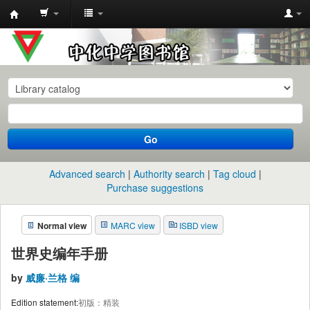
中
化
中
学
图
书
Go
馆
馆
Advanced search
Authority search
Tag cloud
藏
Purchase suggestions
目
Normal view
MARC view
ISBD view
录
世界史编年手册
by
威廉·兰格 编
Edition statement:
初版：精装