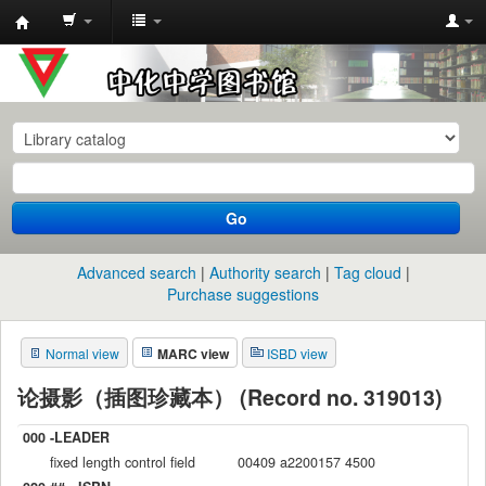
中
化
中
学
图
书
Go
馆
馆
Advanced search
Authority search
Tag cloud
藏
Purchase suggestions
目
Normal view
MARC view
ISBD view
录
论摄影（插图珍藏本） (Record no. 319013)
000 -LEADER
fixed length control field
00409 a2200157 4500