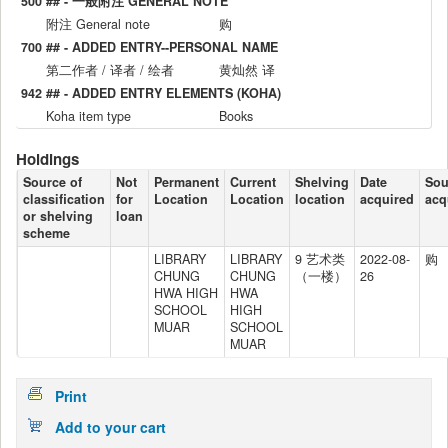
500 ## - 一般附注 GENERAL NOTE
附注 General note
购
700 ## - ADDED ENTRY--PERSONAL NAME
第二作者 / 译者 / 绘者
黄灿然 译
942 ## - ADDED ENTRY ELEMENTS (KOHA)
Koha item type
Books
Holdings
Source of
Not
Permanent
Current
Shelving
Date
Sou
classification
for
Location
Location
location
acquired
acq
or shelving
loan
scheme
LIBRARY
LIBRARY
9 艺术类
2022-08-
购
CHUNG
CHUNG
（一楼）
26
HWA HIGH
HWA
SCHOOL
HIGH
MUAR
SCHOOL
MUAR
Print
Add to your cart