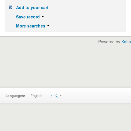
Add to your cart
Save record
More searches
Powered by
Koha
English
中文
Languages: