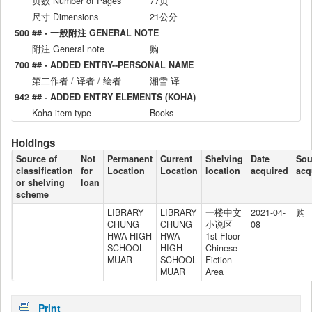
页数 Number of Pages
77页
尺寸 Dimensions
21公分
500 ## - 一般附注 GENERAL NOTE
附注 General note
购
700 ## - ADDED ENTRY--PERSONAL NAME
第二作者 / 译者 / 绘者
湘雪 译
942 ## - ADDED ENTRY ELEMENTS (KOHA)
Koha item type
Books
Holdings
Source of
Not
Permanent
Current
Shelving
Date
Sou
classification
for
Location
Location
location
acquired
acq
or shelving
loan
scheme
LIBRARY
LIBRARY
一楼中文
2021-04-
购
CHUNG
CHUNG
小说区
08
HWA HIGH
HWA
1st Floor
SCHOOL
HIGH
Chinese
MUAR
SCHOOL
Fiction
MUAR
Area
Print