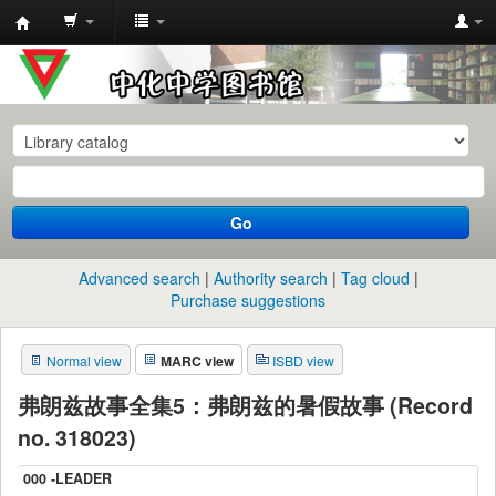
中
化
中
学
图
书
Go
馆
馆
Advanced search
Authority search
Tag cloud
藏
Purchase suggestions
目
Normal view
MARC view
ISBD view
录
弗朗兹故事全集5：弗朗兹的暑假故事 (Record
no. 318023)
000 -LEADER