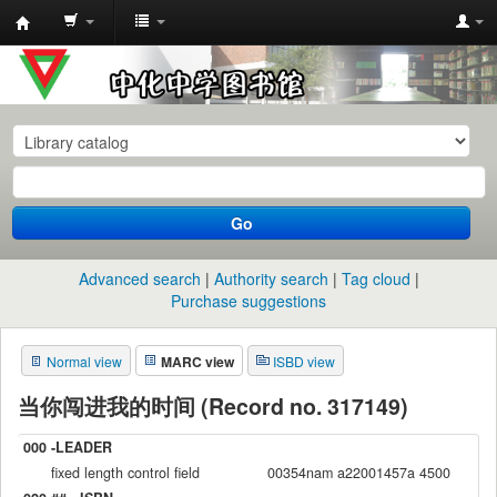
中
化
中
学
图
书
Go
馆
馆
Advanced search
Authority search
Tag cloud
藏
Purchase suggestions
目
Normal view
MARC view
ISBD view
录
当你闯进我的时间 (Record no. 317149)
000 -LEADER
fixed length control field
00354nam a22001457a 4500