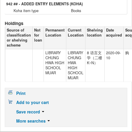
942 ## - ADDED ENTRY ELEMENTS (KOHA)
Koha item type
Books
Holdings
Source of
Not
Permanent
Current
Shelving
Date
Sou
classification
for
Location
Location
location
acquired
acq
or shelving
loan
scheme
LIBRARY
LIBRARY
8 语言文
2020-09-
购
CHUNG
CHUNG
学（二楼
10
HWA HIGH
HWA
K~N）
SCHOOL
HIGH
MUAR
SCHOOL
MUAR
Print
Add to your cart
Save record
More searches