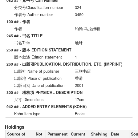
082 ## - 索书号 Call Number
分类号Classification number
324
作者号 Author number
3450
100 ## - 作者
作者
约翰.马拉姆着
245 ## - 书名 TITLE
书名Title
地球
250 ## - 版本 EDITION STATEMENT
版本叙述 Edition statement
1
260 ## - 出版项PUBLICATION, DISTRIBUTION, ETC. (IMPRINT)
出版社 Name of publisher
三联书店
出版地 Place of publication
香港
出版日期 Date of publication
2001
300 ## - 稽核项 PHYSICAL DESCRIPTION
尺寸 Dimensions
17cm
942 ## - ADDED ENTRY ELEMENTS (KOHA)
Koha item type
Books
Holdings
Source of
Not
Permanent
Current
Shelving
Date
Sou