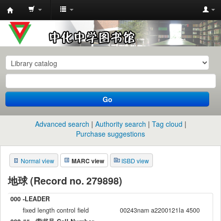
中
化
中
学
图
书
Go
馆
馆
Advanced search
Authority search
Tag cloud
藏
Purchase suggestions
目
Normal view
MARC view
ISBD view
录
地球 (Record no. 279898)
000 -LEADER
fixed length control field
00243nam a2200121Ia 4500