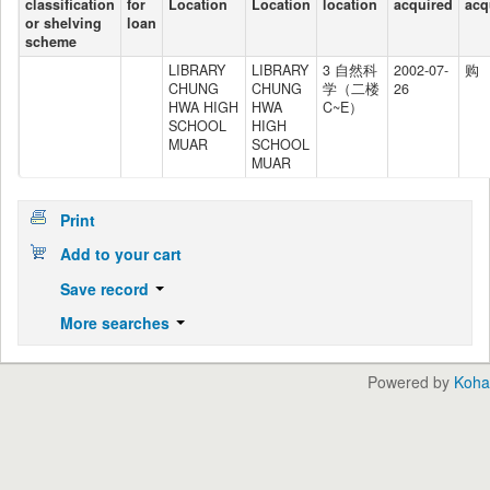
classification
for
Location
Location
location
acquired
acq
or shelving
loan
scheme
LIBRARY
LIBRARY
3 自然科
2002-07-
购
CHUNG
CHUNG
学（二楼
26
HWA HIGH
HWA
C~E）
SCHOOL
HIGH
MUAR
SCHOOL
MUAR
Print
Add to your cart
Save record
More searches
Powered by
Koha