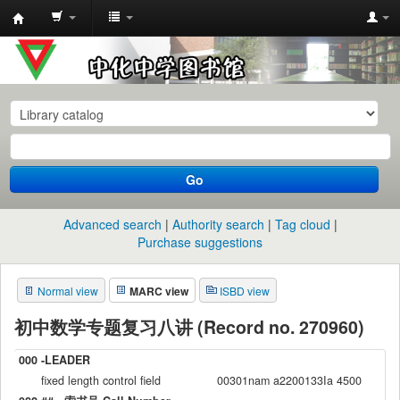
中
化
中
学
图
书
Go
馆
馆
Advanced search
Authority search
Tag cloud
藏
Purchase suggestions
目
Normal view
MARC view
ISBD view
录
初中数学专题复习八讲 (Record no. 270960)
000 -LEADER
fixed length control field
00301nam a2200133Ia 4500