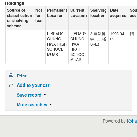
Holdings
Source of
Not
Permanent
Current
Shelving
Date
Sou
classification
for
Location
Location
location
acquired
acq
or shelving
loan
scheme
LIBRARY
LIBRARY
3 自然科
1993-04-
赠
CHUNG
CHUNG
学（二楼
29
HWA HIGH
HWA
C~E）
SCHOOL
HIGH
MUAR
SCHOOL
MUAR
Print
Add to your cart
Save record
More searches
Powered by
Koha