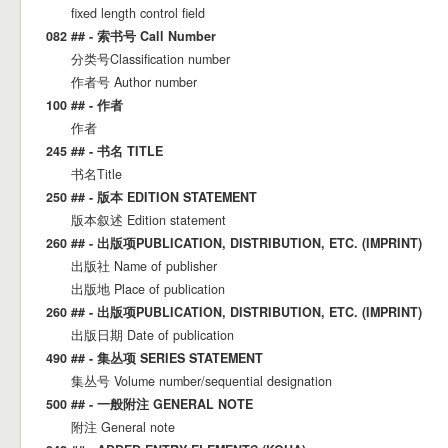
fixed length control field
082 ## - 索书号 Call Number
分类号Classification number
作者号 Author number
100 ## - 作者
作者
245 ## - 书名 TITLE
书名Title
250 ## - 版本 EDITION STATEMENT
版本叙述 Edition statement
260 ## - 出版项PUBLICATION, DISTRIBUTION, ETC. (IMPRINT)
出版社 Name of publisher
出版地 Place of publication
260 ## - 出版项PUBLICATION, DISTRIBUTION, ETC. (IMPRINT)
出版日期 Date of publication
490 ## - 集丛项 SERIES STATEMENT
集丛号 Volume number/sequential designation
500 ## - 一般附注 GENERAL NOTE
附注 General note