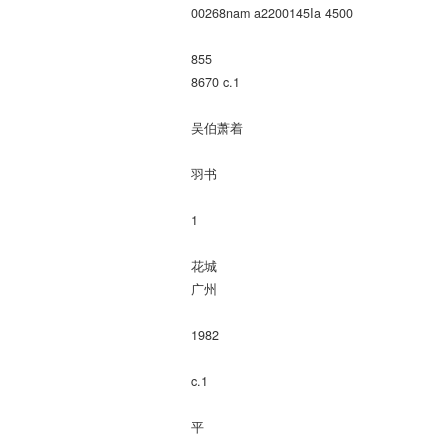
00268nam a2200145Ia 4500
855
8670 c.1
吴伯萧着
羽书
1
花城
广州
1982
c.1
平