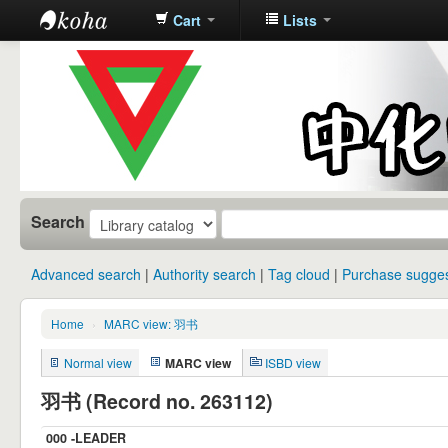
Cart
Lists
中化中学图
书馆馆藏目
录
Search
Advanced search
Authority search
Tag cloud
Purchase sugges
Home
›
MARC view: 羽书
Normal view
MARC view
ISBD view
羽书 (Record no. 263112)
000 -LEADER