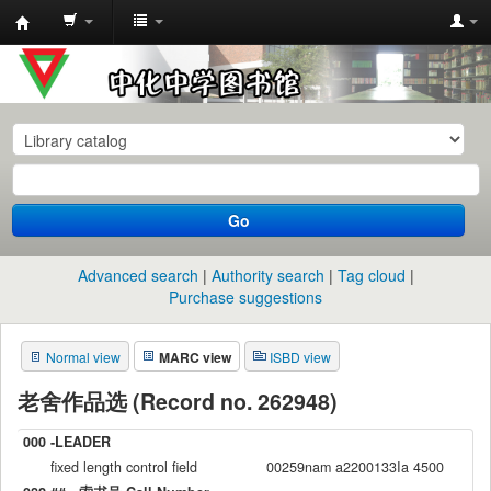
中
化
中
学
图
书
Go
馆
馆
Advanced search
Authority search
Tag cloud
藏
Purchase suggestions
目
Normal view
MARC view
ISBD view
录
老舍作品选 (Record no. 262948)
000 -LEADER
fixed length control field
00259nam a2200133Ia 4500