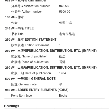
082 ## - 索书号 Call Number
分类号Classification number
848.58
作者号 Author number
5600-09
100 ## - 作者
作者
何紫主编
245 ## - 书名 TITLE
书名Title
老舍作品选
250 ## - 版本 EDITION STATEMENT
版本叙述 Edition statement
1
260 ## - 出版项PUBLICATION, DISTRIBUTION, ETC. (IMPRINT)
出版社 Name of publisher
山边
出版地 Place of publication
香港
260 ## - 出版项PUBLICATION, DISTRIBUTION, ETC. (IMPRINT)
出版日期 Date of publication
1984
500 ## - 一般附注 GENERAL NOTE
附注 General note
平
942 ## - ADDED ENTRY ELEMENTS (KOHA)
Koha item type
Books
Holdings