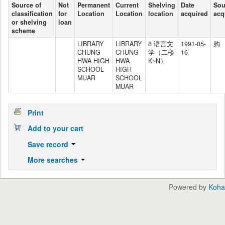
Source of
Not
Permanent
Current
Shelving
Date
Sou
classification
for
Location
Location
location
acquired
acq
or shelving
loan
scheme
LIBRARY
LIBRARY
8 语言文
1991-05-
购
CHUNG
CHUNG
学（二楼
16
HWA HIGH
HWA
K~N）
SCHOOL
HIGH
MUAR
SCHOOL
MUAR
Print
Add to your cart
Save record
More searches
Powered by
Koha