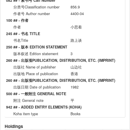
082 ## - 索书号 Call Number
分类号Classification number
856.9
作者号 Author number
4400-04
100 ## - 作者
作者
小思着
245 ## - 书名 TITLE
书名Title
路上谈
250 ## - 版本 EDITION STATEMENT
版本叙述 Edition statement
3
260 ## - 出版项PUBLICATION, DISTRIBUTION, ETC. (IMPRINT)
出版社 Name of publisher
山边社
出版地 Place of publication
香港
260 ## - 出版项PUBLICATION, DISTRIBUTION, ETC. (IMPRINT)
出版日期 Date of publication
1982
500 ## - 一般附注 GENERAL NOTE
附注 General note
平
942 ## - ADDED ENTRY ELEMENTS (KOHA)
Koha item type
Books
Holdings