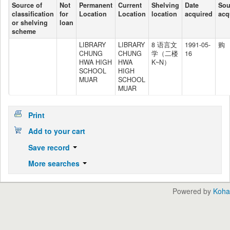
Source of
Not
Permanent
Current
Shelving
Date
Sou
classification
for
Location
Location
location
acquired
acq
or shelving
loan
scheme
LIBRARY
LIBRARY
8 语言文
1991-05-
购
CHUNG
CHUNG
学（二楼
16
HWA HIGH
HWA
K~N）
SCHOOL
HIGH
MUAR
SCHOOL
MUAR
Print
Add to your cart
Save record
More searches
Powered by
Koha