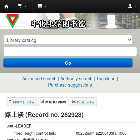
中
化
中
学
图
书
Go
馆
馆
Advanced search
Authority search
Tag cloud
藏
Purchase suggestions
目
Normal view
MARC view
ISBD view
录
路上谈 (Record no. 262928)
000 -LEADER
fixed length control field
00252nam a2200133Ia 4500