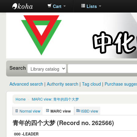
Cart
Lists
中化中学图
书馆馆藏目
录
Search
Advanced search
Authority search
Tag cloud
Purchase sugges
Home
›
MARC view: 青年的四个大梦
Normal view
MARC view
ISBD view
青年的四个大梦 (Record no. 262566)
000 -LEADER