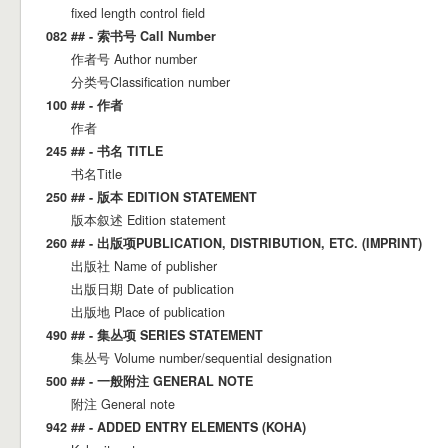
fixed length control field
082 ## - 索书号 Call Number
作者号 Author number
分类号Classification number
100 ## - 作者
作者
245 ## - 书名 TITLE
书名Title
250 ## - 版本 EDITION STATEMENT
版本叙述 Edition statement
260 ## - 出版项PUBLICATION, DISTRIBUTION, ETC. (IMPRINT)
出版社 Name of publisher
出版日期 Date of publication
出版地 Place of publication
490 ## - 集丛项 SERIES STATEMENT
集丛号 Volume number/sequential designation
500 ## - 一般附注 GENERAL NOTE
附注 General note
942 ## - ADDED ENTRY ELEMENTS (KOHA)