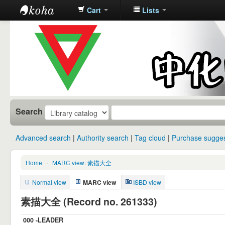
Cart
Lists
中化中学图
书馆馆藏目
录
Search
Advanced search
Authority search
Tag cloud
Purchase sugges
Home
›
MARC view: 素描大全
Normal view
MARC view
ISBD view
素描大全 (Record no. 261333)
000 -LEADER