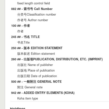
fixed length control field
082 ## - 索书号 Call Number
分类号Classification number
作者号 Author number
100 ## - 作者
作者
245 ## - 书名 TITLE
书名Title
250 ## - 版本 EDITION STATEMENT
版本叙述 Edition statement
260 ## - 出版项PUBLICATION, DISTRIBUTION, ETC. (IMPRINT)
出版社 Name of publisher
出版地 Place of publication
出版日期 Date of publication
500 ## - 一般附注 GENERAL NOTE
附注 General note
942 ## - ADDED ENTRY ELEMENTS (KOHA)
Koha item type
Holdings