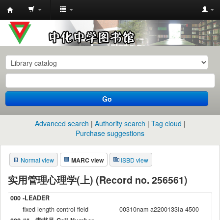
中
化
中
学
图
书
Go
馆
馆
Advanced search
Authority search
Tag cloud
藏
Purchase suggestions
目
Normal view
MARC view
ISBD view
录
实用管理心理学(上) (Record no. 256561)
000 -LEADER
fixed length control field
00310nam a2200133Ia 4500