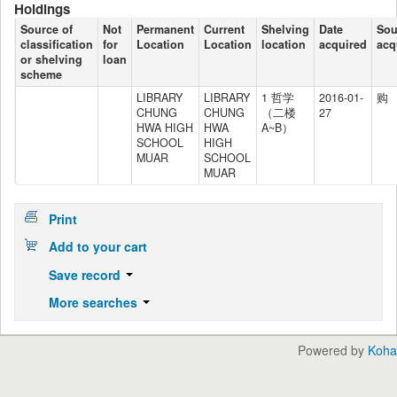
Holdings
Source of
Not
Permanent
Current
Shelving
Date
Sou
classification
for
Location
Location
location
acquired
acq
or shelving
loan
scheme
LIBRARY
LIBRARY
1 哲学
2016-01-
购
CHUNG
CHUNG
（二楼
27
HWA HIGH
HWA
A~B）
SCHOOL
HIGH
MUAR
SCHOOL
MUAR
Print
Add to your cart
Save record
More searches
Powered by
Koha