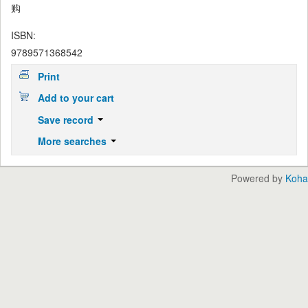
购
ISBN:
9789571368542
Print
Add to your cart
Save record
More searches
Powered by
Koha