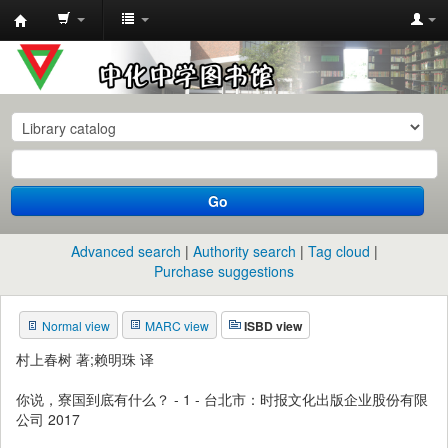
中
化
中
学
图
书
Go
馆
馆
Advanced search
Authority search
Tag cloud
藏
Purchase suggestions
目
Normal view
MARC view
ISBD view
录
村上春树 著;赖明珠 译
你说，寮国到底有什么？ - 1 - 台北市：时报文化出版企业股份有限
公司 2017