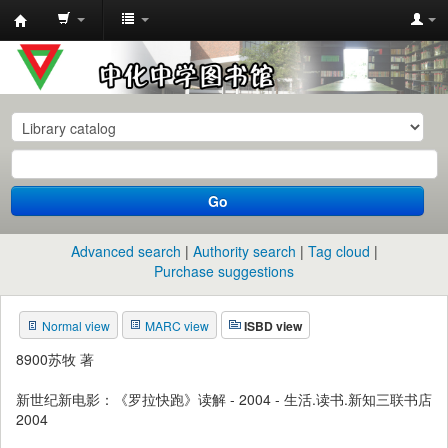
中
化
中
学
图
书
Go
馆
馆
Advanced search
Authority search
Tag cloud
藏
Purchase suggestions
目
Normal view
MARC view
ISBD view
录
8900苏牧 著
新世纪新电影：《罗拉快跑》读解 - 2004 - 生活.读书.新知三联书店
2004