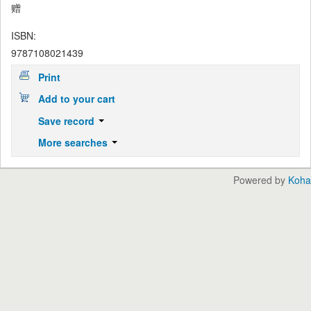
赠
ISBN:
9787108021439
Print
Add to your cart
Save record
More searches
Powered by
Koha