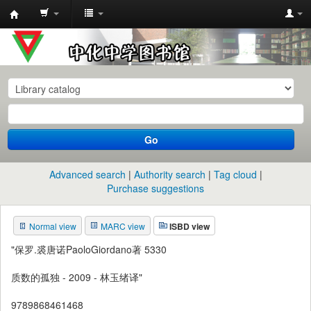
中
化
中
学
图
书
Go
馆
馆
Advanced search
Authority search
Tag cloud
藏
Purchase suggestions
目
Normal view
MARC view
ISBD view
录
"保罗.裘唐诺PaoloGiordano著 5330
质数的孤独 - 2009 - 林玉绪译"
9789868461468