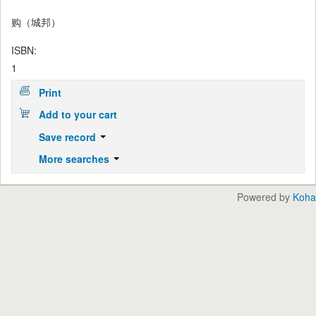
购（城邦）
ISBN:
1
Print
Add to your cart
Save record
More searches
Powered by
Koha