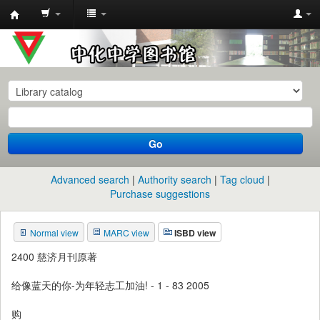
中
化
中
学
图
书
Go
馆
馆
Advanced search
Authority search
Tag cloud
藏
Purchase suggestions
目
Normal view
MARC view
ISBD view
录
2400 慈济月刊原著
给像蓝天的你-为年轻志工加油! - 1 - 83 2005
购