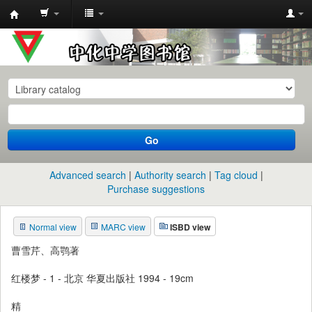
中
化
中
学
图
书
Go
馆
馆
Advanced search
Authority search
Tag cloud
藏
Purchase suggestions
目
Normal view
MARC view
ISBD view
录
曹雪芹、高鹗著
红楼梦 - 1 - 北京 华夏出版社 1994 - 19cm
精