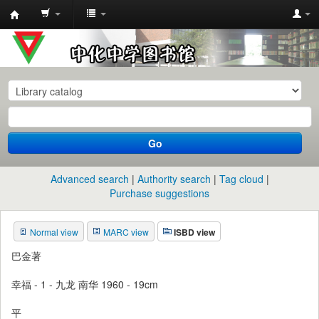
中
化
中
学
图
书
Go
馆
馆
Advanced search
Authority search
Tag cloud
藏
Purchase suggestions
目
Normal view
MARC view
ISBD view
录
巴金著
幸福 - 1 - 九龙 南华 1960 - 19cm
平